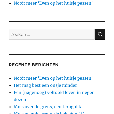
Nooit meer ‘Even op het huisje passen’
ZO
Zoeken
naar:
RECENTE BERICHTEN
Nooit meer ‘Even op het huisje passen’
Het mag best een onsje minder
Een (nagenoeg) voltooid leven in negen
dozen
Muis over de grens, een terugblik
Muis over de grens, de beleving (4)