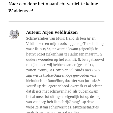
Naar een door het maanlicht verlichte kalme
Waddenzee!
Auteur:
Arjen Veldhuizen
Schrijverijtjes van Muis: Hallo, ik ben Arjen
Veldhuizen en mijn roots liggen op Terschelling
waar ik in 1964 ter wereld kwam (eigenlijk in
het St. Jozef ziekenhuis te Harlingen maar mijn
ouders woonden op het eiland). Ik ben getrouwd
met Janet en wij hebben samen(gesteld) 4
zonen, Youri, Bas, Sven en Sil. Sinds mei 2020
zijn wij de trotse Oma en Opa geworden van
kleindochter Roméline, dochter van Jorinde &
Youri! Op de Lagere school kwam ik er al achter
dat ik iets met schrijven had, als puber kwam
het al meer tot uiting en eigenlijk tot op de dag
van vandaag heb ik ‘schrijfdrang’. Op deze
website staan schrijverijtjes, Muizenstaartjes
zoals ik ze noem, over zaken die mij