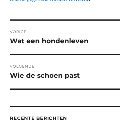
Berichtnavigatie
VORIGE
Wat een hondenleven
Vorig
bericht:
VOLGENDE
Wie de schoen past
Volgend
bericht:
RECENTE BERICHTEN