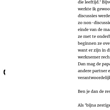
die leeftijd.’ B
werkte ik gewoo
discussies werde
zo non-discussie
einde van de ma
ze met te onderh
beginnen ze over
want er zijn in 
werknemer recht 
Dan mag de papa 
andere partner e
verantwoordelijk
Ben je dan de re
Als ‘bijna zestig