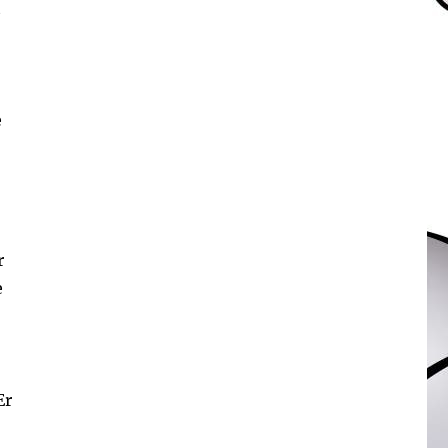
t
e
r
e
Er