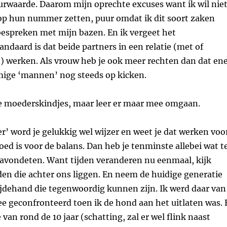
urwaarde. Daarom mijn oprechte excuses want ik wil nie
s op hun nummer zetten, puur omdat ik dit soort zaken
bespreken met mijn bazen. En ik vergeet het
ndaard is dat beide partners in een relatie (met of
) werken. Als vrouw heb je ook meer rechten dan dat en
ige ‘mannen’ nog steeds op kicken.
die moederskindjes, maar leer er maar mee omgaan.
ger’ word je gelukkig wel wijzer en weet je dat werken voo
oed is voor de balans. Dan heb je tenminste allebei wat t
t avondeten. Want tijden veranderen nu eenmaal, kijk
den die achter ons liggen. En neem de huidige generatie
ijdehand die tegenwoordig kunnen zijn. Ik werd daar van
e geconfronteerd toen ik de hond aan het uitlaten was. 
van rond de 10 jaar (schatting, zal er wel flink naast