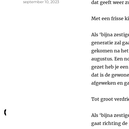
Geplaatst
september 10, 2023
dat geeft weer z
op
Met een frisse ki
Als ‘bijna zestig
generatie zal gaa
gekomen na het 
augustus. Een no
gezet heb je een
dat is de gewone
afgeweken en ga
Tot groot verdrie
Als ‘bijna zesti
gaat richting de