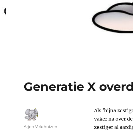
Generatie X over
Als ‘bijna zestig
vaker na over de
Auteur
Arjen Veldhuizen
zestiger al aard