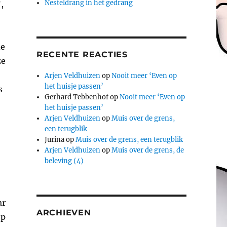
Nesteldrang in het gedrang
,
de
RECENTE REACTIES
ze
Arjen Veldhuizen
op
Nooit meer ‘Even op
het huisje passen’
s
Gerhard Tebbenhof
op
Nooit meer ‘Even op
het huisje passen’
Arjen Veldhuizen
op
Muis over de grens,
een terugblik
Jurina
op
Muis over de grens, een terugblik
Arjen Veldhuizen
op
Muis over de grens, de
beleving (4)
ar
ARCHIEVEN
op