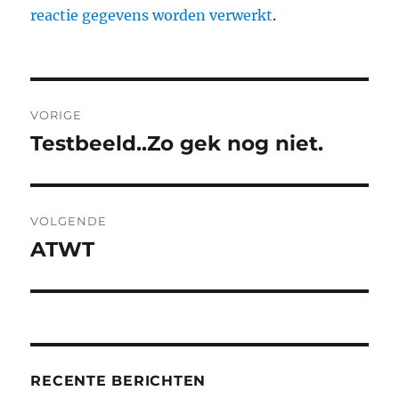
reactie gegevens worden verwerkt
.
Berichtnavigatie
VORIGE
Testbeeld..Zo gek nog niet.
Vorig
bericht:
VOLGENDE
ATWT
Volgend
bericht:
RECENTE BERICHTEN