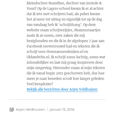
kleindochter Roméline, dochter van Jorinde &
Youri! Op de Lagere school kwam ik er al achter
dat ik iets met schrijven had, als puber kwam
het al meer tot uiting en eigenlijk tot op de dag
van vandaag heb ik ‘schrijfdrang’. Op deze
website staan schrijverijtjes, Muizenstaartjes
zoals ik ze noem, over zaken die mij
bezighouden en die ik in de afgelopen 7 jaar aan
Facebook toevertrouwd had en teksten die ik
schrijf voor Hoemannendenken.nl en
OldambtNu.nl. Ik schrijf soms luchtig, soms wat
inhoudelijker en laat mij graag inspireren door
mijn omgeving. Hieronder staan al mijn teksten
die ik vanaf begin 2011 geschreven heb, dus hoe
meer je naar beneden scrolt hoe langer geleden.
Veel leesplezier!
Bekijk alle berichten door Arjen Veldhuizen
Auteur
Geplaatst
Arjen Veldhuizen
januari 15, 2016
op