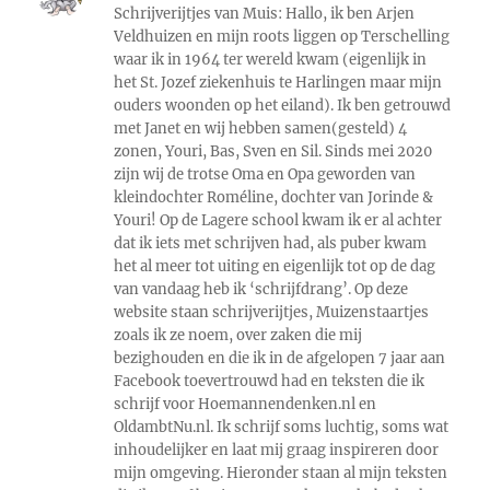
Schrijverijtjes van Muis: Hallo, ik ben Arjen
Veldhuizen en mijn roots liggen op Terschelling
waar ik in 1964 ter wereld kwam (eigenlijk in
het St. Jozef ziekenhuis te Harlingen maar mijn
ouders woonden op het eiland). Ik ben getrouwd
met Janet en wij hebben samen(gesteld) 4
zonen, Youri, Bas, Sven en Sil. Sinds mei 2020
zijn wij de trotse Oma en Opa geworden van
kleindochter Roméline, dochter van Jorinde &
Youri! Op de Lagere school kwam ik er al achter
dat ik iets met schrijven had, als puber kwam
het al meer tot uiting en eigenlijk tot op de dag
van vandaag heb ik ‘schrijfdrang’. Op deze
website staan schrijverijtjes, Muizenstaartjes
zoals ik ze noem, over zaken die mij
bezighouden en die ik in de afgelopen 7 jaar aan
Facebook toevertrouwd had en teksten die ik
schrijf voor Hoemannendenken.nl en
OldambtNu.nl. Ik schrijf soms luchtig, soms wat
inhoudelijker en laat mij graag inspireren door
mijn omgeving. Hieronder staan al mijn teksten