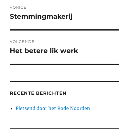
Berichtnavigatie
VORIGE
Stemmingmakerij
Vorig
bericht:
VOLGENDE
Het betere lik werk
Volgend
bericht:
RECENTE BERICHTEN
Fietsend door het Rode Noorden