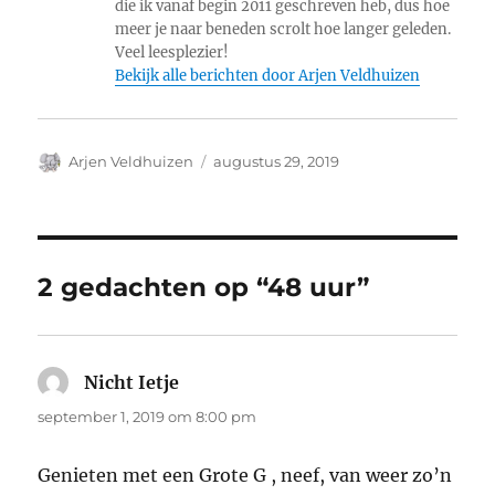
die ik vanaf begin 2011 geschreven heb, dus hoe
meer je naar beneden scrolt hoe langer geleden.
Veel leesplezier!
Bekijk alle berichten door Arjen Veldhuizen
Auteur
Geplaatst
Arjen Veldhuizen
augustus 29, 2019
op
2 gedachten op “48 uur”
Nicht Ietje
schreef:
september 1, 2019 om 8:00 pm
Genieten met een Grote G , neef, van weer zo’n