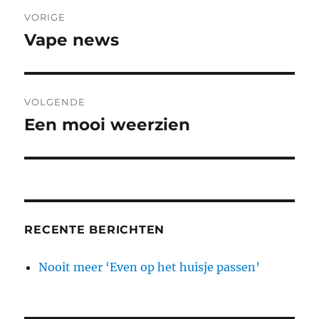
Berichtnavigatie
VORIGE
Vape news
Vorig
bericht:
VOLGENDE
Een mooi weerzien
Volgend
bericht:
RECENTE BERICHTEN
Nooit meer ‘Even op het huisje passen’