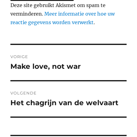
Deze site gebruikt Akismet om spam te
verminderen.
Meer informatie over hoe uw
reactie gegevens worden verwerkt
.
Berichtnavigatie
VORIGE
Make love, not war
Vorig
bericht:
VOLGENDE
Het chagrijn van de welvaart
Volgend
bericht: