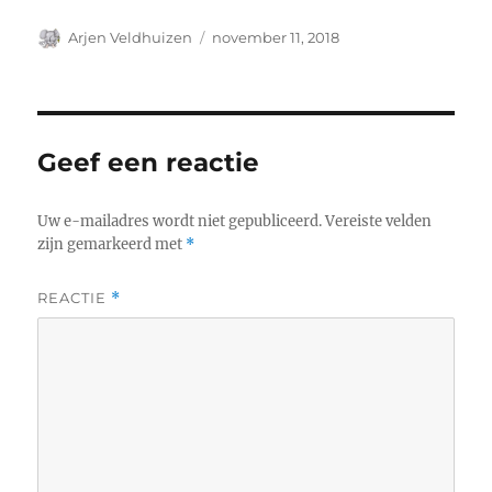
Auteur
Geplaatst
Arjen Veldhuizen
november 11, 2018
op
Geef een reactie
Uw e-mailadres wordt niet gepubliceerd.
Vereiste velden
zijn gemarkeerd met
*
REACTIE
*