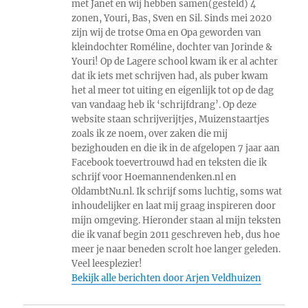
met Janet en wij hebben samen(gesteld) 4
zonen, Youri, Bas, Sven en Sil. Sinds mei 2020
zijn wij de trotse Oma en Opa geworden van
kleindochter Roméline, dochter van Jorinde &
Youri! Op de Lagere school kwam ik er al achter
dat ik iets met schrijven had, als puber kwam
het al meer tot uiting en eigenlijk tot op de dag
van vandaag heb ik ‘schrijfdrang’. Op deze
website staan schrijverijtjes, Muizenstaartjes
zoals ik ze noem, over zaken die mij
bezighouden en die ik in de afgelopen 7 jaar aan
Facebook toevertrouwd had en teksten die ik
schrijf voor Hoemannendenken.nl en
OldambtNu.nl. Ik schrijf soms luchtig, soms wat
inhoudelijker en laat mij graag inspireren door
mijn omgeving. Hieronder staan al mijn teksten
die ik vanaf begin 2011 geschreven heb, dus hoe
meer je naar beneden scrolt hoe langer geleden.
Veel leesplezier!
Bekijk alle berichten door Arjen Veldhuizen