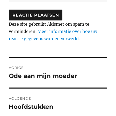
Deze site gebruikt Akismet om spam te
verminderen.
Meer informatie over hoe uw
reactie gegevens worden verwerkt
.
Berichtnavigatie
VORIGE
Ode aan mijn moeder
Vorig
bericht:
VOLGENDE
Hoofdstukken
Volgend
bericht: