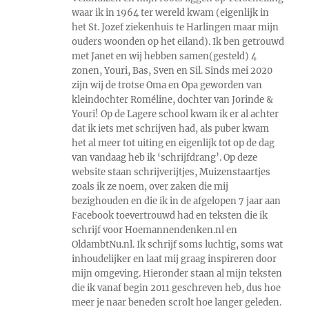
waar ik in 1964 ter wereld kwam (eigenlijk in
het St. Jozef ziekenhuis te Harlingen maar mijn
ouders woonden op het eiland). Ik ben getrouwd
met Janet en wij hebben samen(gesteld) 4
zonen, Youri, Bas, Sven en Sil. Sinds mei 2020
zijn wij de trotse Oma en Opa geworden van
kleindochter Roméline, dochter van Jorinde &
Youri! Op de Lagere school kwam ik er al achter
dat ik iets met schrijven had, als puber kwam
het al meer tot uiting en eigenlijk tot op de dag
van vandaag heb ik ‘schrijfdrang’. Op deze
website staan schrijverijtjes, Muizenstaartjes
zoals ik ze noem, over zaken die mij
bezighouden en die ik in de afgelopen 7 jaar aan
Facebook toevertrouwd had en teksten die ik
schrijf voor Hoemannendenken.nl en
OldambtNu.nl. Ik schrijf soms luchtig, soms wat
inhoudelijker en laat mij graag inspireren door
mijn omgeving. Hieronder staan al mijn teksten
die ik vanaf begin 2011 geschreven heb, dus hoe
meer je naar beneden scrolt hoe langer geleden.