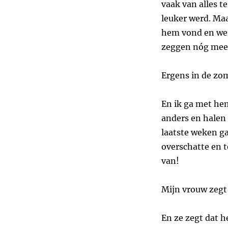
vaak van alles t
leuker werd. Maar
hem vond en wer
zeggen nóg mee
Ergens in de zom
En ik ga met he
anders en halen 
laatste weken ga
overschatte en 
van!
Mijn vrouw zegt 
En ze zegt dat h