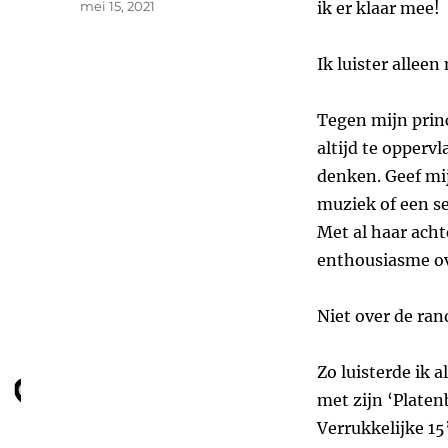
Geplaatst
mei 15, 2021
ik er klaar mee!
op
Ik luister allee
Tegen mijn princ
altijd te opperv
denken. Geef mi
muziek of een se
Met al haar ach
enthousiasme ov
Niet over de ran
Zo luisterde ik 
met zijn ‘Platen
Verrukkelijke 15’