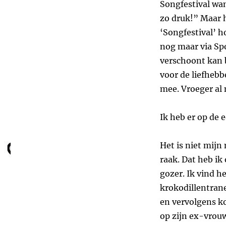
Songfestival wan
zo druk!” Maar h
‘Songfestival’ ho
nog maar via Spo
verschoont kan b
voor de liefhebb
mee. Vroeger al 
Ik heb er op de 
Het is niet mijn 
raak. Dat heb ik
gozer. Ik vind h
krokodillentrane
en vervolgens ko
op zijn ex-vrouw.