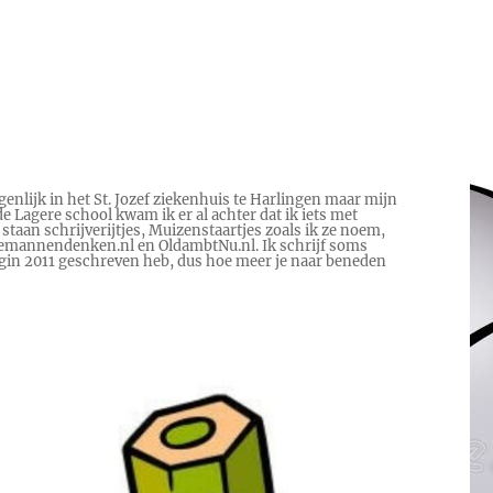
genlijk in het St. Jozef ziekenhuis te Harlingen maar mijn
e Lagere school kwam ik er al achter dat ik iets met
 staan schrijverijtjes, Muizenstaartjes zoals ik ze noem,
 Hoemannendenken.nl en OldambtNu.nl. Ik schrijf soms
begin 2011 geschreven heb, dus hoe meer je naar beneden