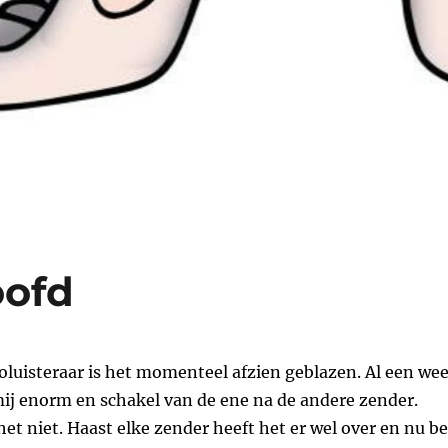
oofd
ioluisteraar is het momenteel afzien geblazen. Al een we
 mij enorm en schakel van de ene na de andere zender.
het niet. Haast elke zender heeft het er wel over en nu b