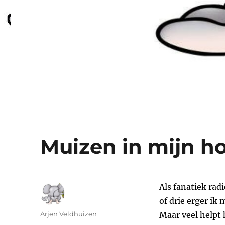
Muizen in mijn h
Als fanatiek rad
of drie erger ik
Auteur
Arjen Veldhuizen
Maar veel helpt 