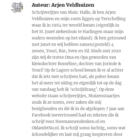
Auteur:
Arjen Veldhuizen
Schrijverijtjes van Muis: Hallo, ik ben Arjen
Veldhuizen en mijn roots liggen op Terschelling
waar ik in 1964 ter wereld kwam (eigenlijk in
het St. Jozef ziekenhuis te Harlingen maar mijn
ouders woonden op het eiland). Ik ben getrouwd
met Janet en wij hebben samen(gesteld) 4
zonen, Youri, Bas, Sven en Sil. Sinds mei 2020
zijn wij de trotse Oma en Opa geworden van
kleindochter Roméline, dochter van Jorinde &
Youri! Op de Lagere school kwam ik er al achter
dat ik iets met schrijven had, als puber kwam
het al meer tot uiting en eigenlijk tot op de dag
van vandaag heb ik ‘schrijfdrang’. Op deze
website staan schrijverijtjes, Muizenstaartjes
zoals ik ze noem, over zaken die mij
bezighouden en die ik in de afgelopen 7 jaar aan
Facebook toevertrouwd had en teksten die ik
schrijf voor Hoemannendenken.nl en
OldambtNu.nl. Ik schrijf soms luchtig, soms wat
inhoudelijker en laat mij graag inspireren door