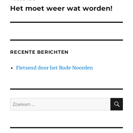
Het moet weer wat worden!
Volgend
bericht:
RECENTE BERICHTEN
Fietsend door het Rode Noorden
ZO
Zoeken
naar: