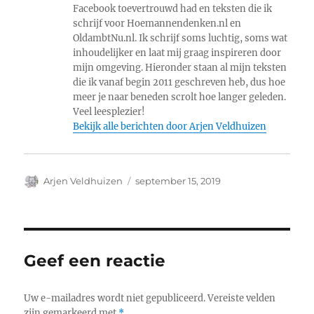
Facebook toevertrouwd had en teksten die ik
schrijf voor Hoemannendenken.nl en
OldambtNu.nl. Ik schrijf soms luchtig, soms wat
inhoudelijker en laat mij graag inspireren door
mijn omgeving. Hieronder staan al mijn teksten
die ik vanaf begin 2011 geschreven heb, dus hoe
meer je naar beneden scrolt hoe langer geleden.
Veel leesplezier!
Bekijk alle berichten door Arjen Veldhuizen
Auteur
Geplaatst
Arjen Veldhuizen
september 15, 2019
op
Geef een reactie
Uw e-mailadres wordt niet gepubliceerd.
Vereiste velden
zijn gemarkeerd met
*