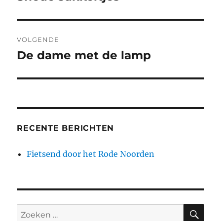
bericht:
VOLGENDE
De dame met de lamp
Volgend
bericht:
RECENTE BERICHTEN
Fietsend door het Rode Noorden
ZO
Zoeken