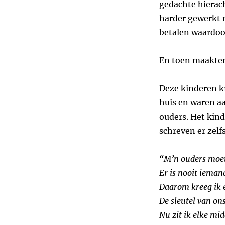
gedachte hierach
harder gewerkt 
betalen waardoo
En toen maakten
Deze kinderen k
huis en waren a
ouders. Het kin
schreven er zelfs
“M’n ouders moe
Er is nooit ieman
Daarom kreeg ik e
De sleutel van on
Nu zit ik elke mi