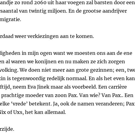
landje zo rond 2060 uit haar voegen zal barsten door een
aantal van twintig miljoen. En de grootse aandrijver
migratie.
derdaad weer verkiezingen aan te komen.
digheden in mijn ogen want we moesten ons aan de ene
en al waren we konijnen en nu maken ze zich zorgen
olking. We doen niet meer aan grote gezinnen; een, tw
in is tegenwoordig redelijk normaal. En als het even kan
eftijd, neem Eva Jinek maar als voorbeeld. Een carrière
 prachtige moeder van zoon Pax. Van wie? Van Pax.. Een
elke ‘vrede’ betekent. Ja, ook de namen veranderen; Pax
Nix of Uxs, het kan allemaal.
rzijde.