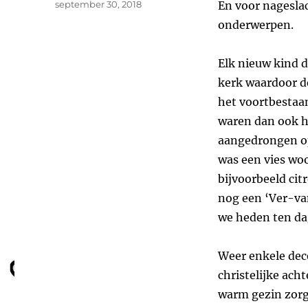
Geplaatst
september 30, 2018
En voor nageslac
op
onderwerpen.
Elk nieuw kind d
kerk waardoor d
het voortbestaa
waren dan ook h
aangedrongen o
was een vies woo
bijvoorbeeld cit
nog een ‘Ver-va
we heden ten da
Weer enkele dec
christelijke ach
warm gezin zorgt