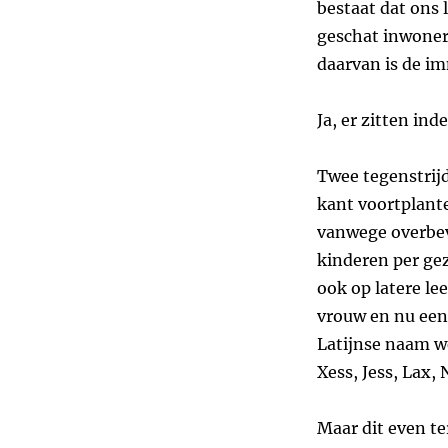
bestaat dat ons 
geschat inwoners
daarvan is de im
Ja, er zitten in
Twee tegenstrij
kant voortplant
vanwege overbev
kinderen per gez
ook op latere le
vrouw en nu een
Latijnse naam w
Xess, Jess, Lax, 
Maar dit even te