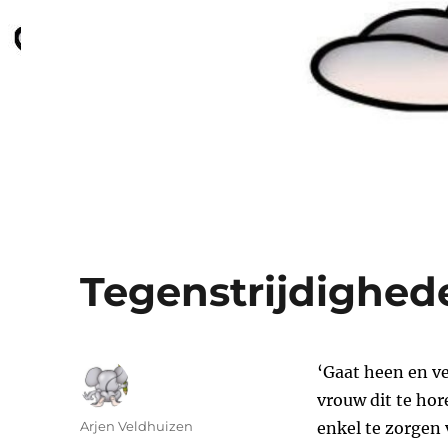
Tegenstrijdighed
‘Gaat heen en ve
vrouw dit te hor
Auteur
Arjen Veldhuizen
enkel te zorgen