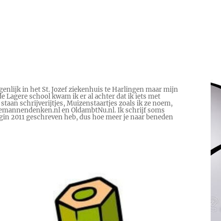
genlijk in het St. Jozef ziekenhuis te Harlingen maar mijn
e Lagere school kwam ik er al achter dat ik iets met
 staan schrijverijtjes, Muizenstaartjes zoals ik ze noem,
 Hoemannendenken.nl en OldambtNu.nl. Ik schrijf soms
begin 2011 geschreven heb, dus hoe meer je naar beneden