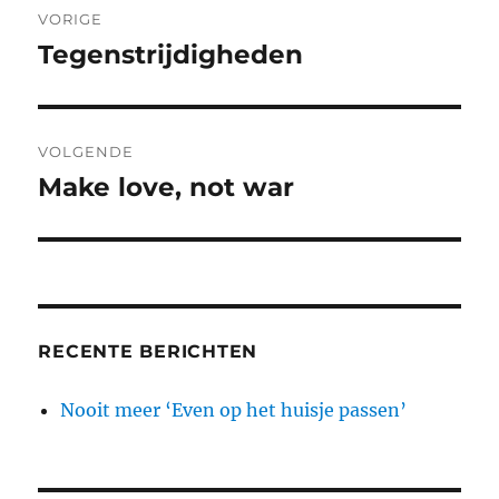
VORIGE
Tegenstrijdigheden
Vorig
bericht:
VOLGENDE
Make love, not war
Volgend
bericht:
RECENTE BERICHTEN
Nooit meer ‘Even op het huisje passen’