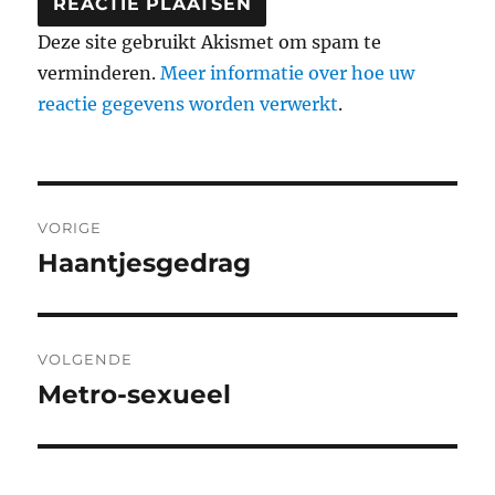
Deze site gebruikt Akismet om spam te
verminderen.
Meer informatie over hoe uw
reactie gegevens worden verwerkt
.
Berichtnavigatie
VORIGE
Haantjesgedrag
Vorig
bericht:
VOLGENDE
Metro-sexueel
Volgend
bericht: