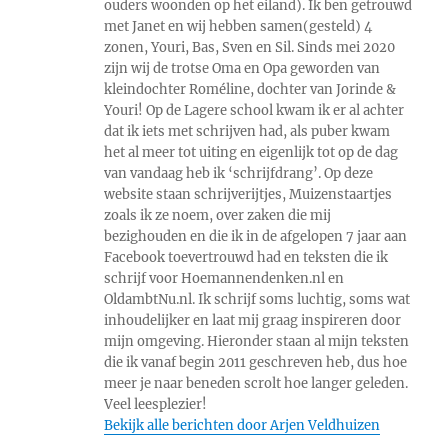
ouders woonden op het eiland). Ik ben getrouwd
met Janet en wij hebben samen(gesteld) 4
zonen, Youri, Bas, Sven en Sil. Sinds mei 2020
zijn wij de trotse Oma en Opa geworden van
kleindochter Roméline, dochter van Jorinde &
Youri! Op de Lagere school kwam ik er al achter
dat ik iets met schrijven had, als puber kwam
het al meer tot uiting en eigenlijk tot op de dag
van vandaag heb ik ‘schrijfdrang’. Op deze
website staan schrijverijtjes, Muizenstaartjes
zoals ik ze noem, over zaken die mij
bezighouden en die ik in de afgelopen 7 jaar aan
Facebook toevertrouwd had en teksten die ik
schrijf voor Hoemannendenken.nl en
OldambtNu.nl. Ik schrijf soms luchtig, soms wat
inhoudelijker en laat mij graag inspireren door
mijn omgeving. Hieronder staan al mijn teksten
die ik vanaf begin 2011 geschreven heb, dus hoe
meer je naar beneden scrolt hoe langer geleden.
Veel leesplezier!
Bekijk alle berichten door Arjen Veldhuizen