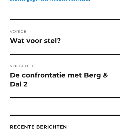
Berichtnavigatie
VORIGE
Wat voor stel?
Vorig
bericht:
VOLGENDE
De confrontatie met Berg &
Volgend
bericht:
Dal 2
RECENTE BERICHTEN