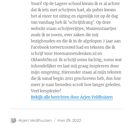
Youri! Op de Lagere school kwam ik er al achter
dat ik iets met schrijven had, als puber kwam
het al meer tot uiting en eigenlijk tot op de dag
van vandaag heb ik ‘schrijfdrang’. Op deze
website staan schrijverijtjes, Muizenstaartjes
zoals ik ze noem, over zaken die mij
bezighouden en die ik in de afgelopen 7 jaar aan
Facebook toevertrouwd had en teksten die ik
schrijf voor Hoemannendenken.nl en
OldambtNu.nl. Ik schrijf soms luchtig, soms wat
inhoudelijker en laat mij graag inspireren door
mijn omgeving. Hieronder staan al mijn teksten
die ik vanaf begin 2011 geschreven heb, dus hoe
meer je naar beneden scrolt hoe langer geleden.
Veel leesplezier!
Bekijk alle berichten door Arjen Veldhuizen
Auteur
Geplaatst
Arjen Veldhuizen
mei 29, 2022
op