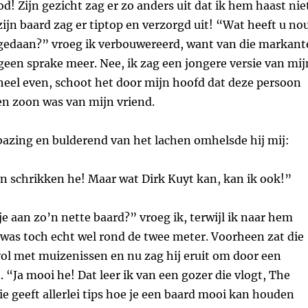
d! Zijn gezicht zag er zo anders uit dat ik hem haast nie
zijn baard zag er tiptop en verzorgd uit! “Wat heeft u no
gedaan?” vroeg ik verbouwereerd, want van die markant
een sprake meer. Nee, ik zag een jongere versie van mij
heel even, schoot het door mijn hoofd dat deze persoon
en zoon was van mijn vriend.
bazing en bulderend van het lachen omhelsde hij mij:
even schrikken he! Maar wat Dirk Kuyt kan, kan ik ook!”
 aan zo’n nette baard?” vroeg ik, terwijl ik naar hem
was toch echt wel rond de twee meter. Voorheen zat die
ol met muizenissen en nu zag hij eruit om door een
. “Ja mooi he! Dat leer ik van een gozer die vlogt, The
e geeft allerlei tips hoe je een baard mooi kan houden