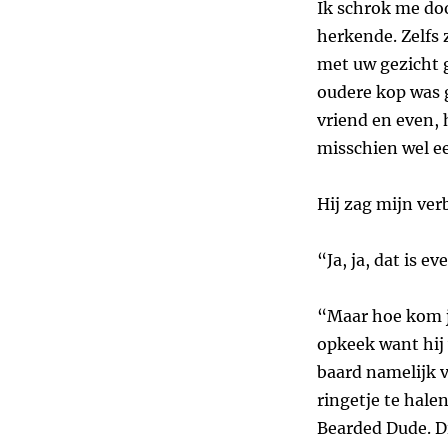
Ik schrok me doo
herkende. Zelfs 
met uw gezicht 
oudere kop was g
vriend en even, 
misschien wel e
Hij zag mijn ver
“Ja, ja, dat is 
“Maar hoe kom je
opkeek want hij 
baard namelijk v
ringetje te halen
Bearded Dude. Di