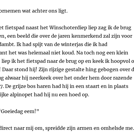
ornemen wat achter ons ligt.
het fietspad naast het Winschoterdiep liep zag ik de brug
gen, een beeld die over de jaren kenmerkend zal zijn voor
mbt. Ik had spijt van de winterjas die ik had
nt het was helemaal niet koud. Na toch nog een klein
 liep ik het fietspad naar de brug op en keek ik hoopvol o
! Daar stond hij! Zijn rijzige gestalte hing gebogen over 
ug alwaar hij neerkeek over het onder hem door razende
. De grijze bos haren had hij in een staart en in plaats
ijke alpinopet had hij nu een hoed op.
 “Goeiedag eem!”
 direct naar mij om, spreidde zijn armen en omhelsde me.