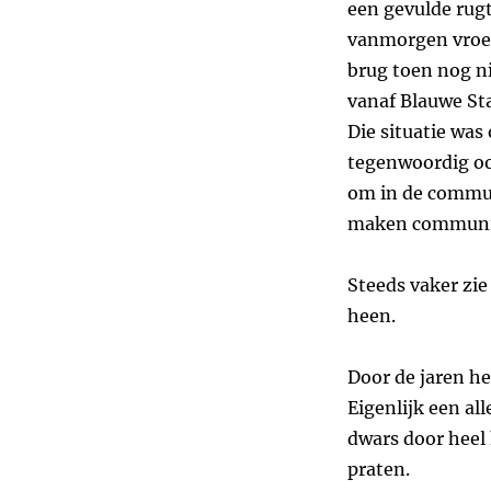
een gevulde rugt
vanmorgen vroeg 
brug toen nog ni
vanaf Blauwe Sta
Die situatie wa
tegenwoordig oo
om in de commun
maken communice
Steeds vaker zie
heen.
Door de jaren he
Eigenlijk een al
dwars door heel
praten.