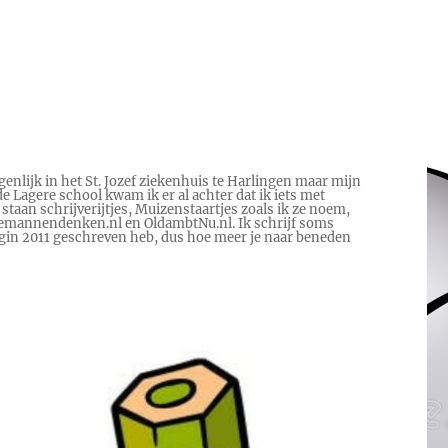
genlijk in het St. Jozef ziekenhuis te Harlingen maar mijn
e Lagere school kwam ik er al achter dat ik iets met
 staan schrijverijtjes, Muizenstaartjes zoals ik ze noem,
 Hoemannendenken.nl en OldambtNu.nl. Ik schrijf soms
begin 2011 geschreven heb, dus hoe meer je naar beneden