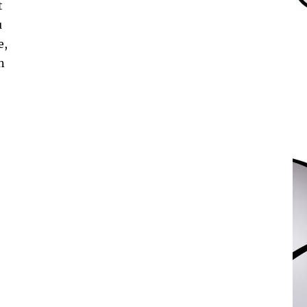
t
u
e,
n