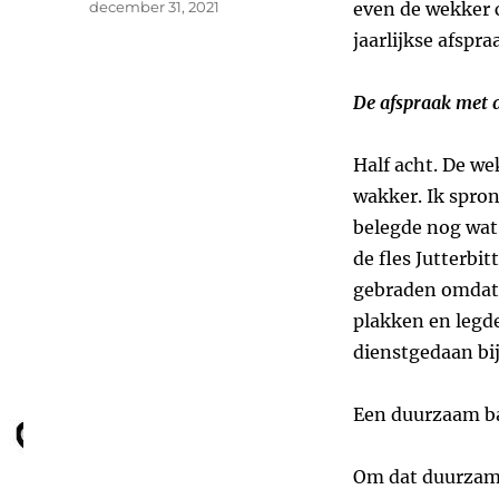
Geplaatst
december 31, 2021
even de wekker 
op
jaarlijkse afspra
De afspraak met d
Half acht. De we
wakker. Ik spron
belegde nog wat
de fles Jutterbit
gebraden omdat h
plakken en legde
dienstgedaan bij
Een duurzaam ba
Om dat duurzame