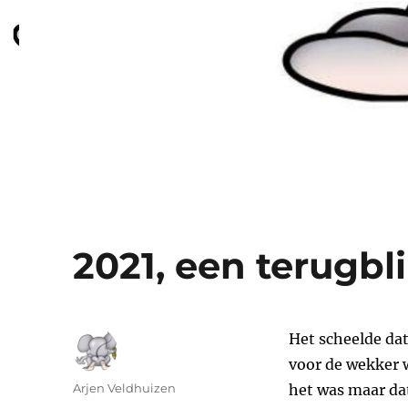
2021, een terugbl
Het scheelde dat
voor de wekker 
Auteur
Arjen Veldhuizen
het was maar dat