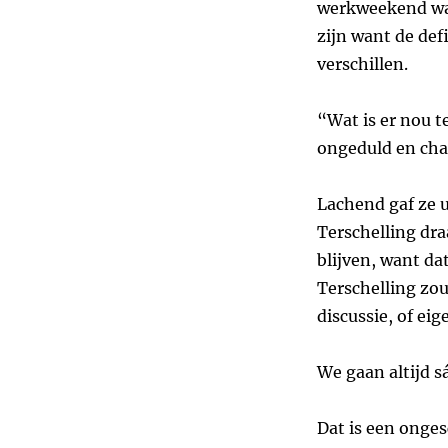
werkweekend was,
zijn want de def
verschillen.
“Wat is er nou t
ongeduld en cha
Lachend gaf ze u
Terschelling dra
blijven, want d
Terschelling zou
discussie, of ei
We gaan altijd s
Dat is een onges