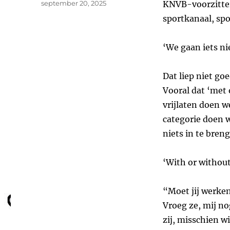
Geplaatst
september 20, 2025
KNVB-voorzitter 
op
sportkanaal, spo
‘We gaan iets ni
Dat liep niet go
Vooral dat ‘met 
vrijlaten doen w
categorie doen 
niets in te bren
‘With or without
“Moet jij werken
Vroeg ze, mij n
zij, misschien w