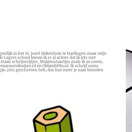
genlijk in het St. Jozef ziekenhuis te Harlingen maar mijn
e Lagere school kwam ik er al achter dat ik iets met
 staan schrijverijtjes, Muizenstaartjes zoals ik ze noem,
 Hoemannendenken.nl en OldambtNu.nl. Ik schrijf soms
begin 2011 geschreven heb, dus hoe meer je naar beneden