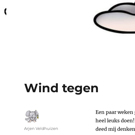
Wind tegen
Een paar weken g
heel leuks doen!
Auteur
Arjen Veldhuizen
deed mij denken