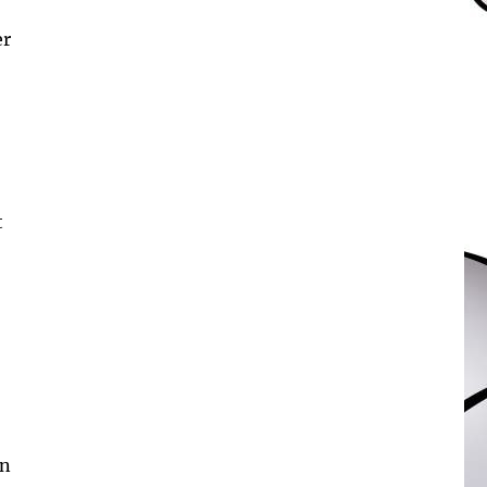
er
t
on