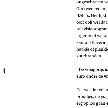
ongeschreven we
Om twee redenen 
B&B ‘s. Het lijk
ooit ook wel da
televisieprogram
ergeren of we w
aantal afleverin
haakje of plankj
zuurbranden.
“De vraagprijs is
euro onder de vr
De tweede reden 
broodjes, de yog
erg op los gaan 