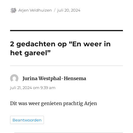
Auteur
Geplaatst
Arjen Veldhuizen
juli 20, 2024
op
2 gedachten op “En weer in
het gareel”
Jurina Westphal-Hensema
schreef:
juli 21, 2024 om 9:39 am
Dit was weer genieten prachtig Arjen
Beantwoorden