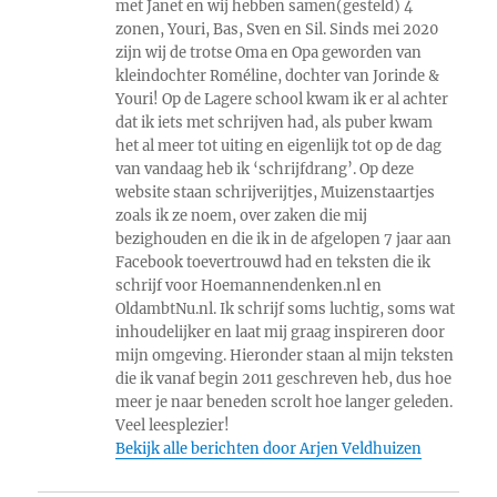
met Janet en wij hebben samen(gesteld) 4
zonen, Youri, Bas, Sven en Sil. Sinds mei 2020
zijn wij de trotse Oma en Opa geworden van
kleindochter Roméline, dochter van Jorinde &
Youri! Op de Lagere school kwam ik er al achter
dat ik iets met schrijven had, als puber kwam
het al meer tot uiting en eigenlijk tot op de dag
van vandaag heb ik ‘schrijfdrang’. Op deze
website staan schrijverijtjes, Muizenstaartjes
zoals ik ze noem, over zaken die mij
bezighouden en die ik in de afgelopen 7 jaar aan
Facebook toevertrouwd had en teksten die ik
schrijf voor Hoemannendenken.nl en
OldambtNu.nl. Ik schrijf soms luchtig, soms wat
inhoudelijker en laat mij graag inspireren door
mijn omgeving. Hieronder staan al mijn teksten
die ik vanaf begin 2011 geschreven heb, dus hoe
meer je naar beneden scrolt hoe langer geleden.
Veel leesplezier!
Bekijk alle berichten door Arjen Veldhuizen