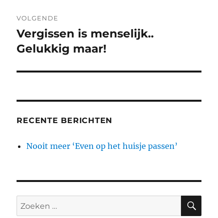
VOLGENDE
Vergissen is menselijk..
Volgend
bericht:
Gelukkig maar!
RECENTE BERICHTEN
Nooit meer ‘Even op het huisje passen’
ZO
Zoeken
naar: