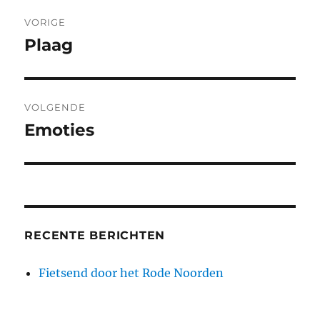
Berichtnavigatie
VORIGE
Plaag
Vorig
bericht:
VOLGENDE
Emoties
Volgend
bericht:
RECENTE BERICHTEN
Fietsend door het Rode Noorden