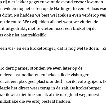
p rij niet lekker gegeten want de avond ervoor kwamen
n wilden nog iets eten op de Harlinger haven. Helaas wa
s dicht. Nu hadden we best wel trek en even verderop wa
 op de route. We twijfelden allebei want we vinden de
ht uitgedrukt, niet te vreten maar een kroket bij de
 ook niet aantrekkelijk.
n vis- en een kroketburger, dat is nog wel te doen.” Z
ro dertig armer stonden we even later op de
n deze fastfoodketen en bekeek ik de visburger.
zit een plak geel plastic onder!” zei ik, vol afgrijzen. I
egde het direct weer terug in de zak. De kroketburger
ar ik wist niet hoe snel ik al die narigheid weg moest
ilkshake die we erbij besteld hadden.