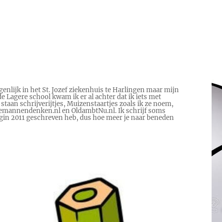
genlijk in het St. Jozef ziekenhuis te Harlingen maar mijn
e Lagere school kwam ik er al achter dat ik iets met
 staan schrijverijtjes, Muizenstaartjes zoals ik ze noem,
 Hoemannendenken.nl en OldambtNu.nl. Ik schrijf soms
begin 2011 geschreven heb, dus hoe meer je naar beneden