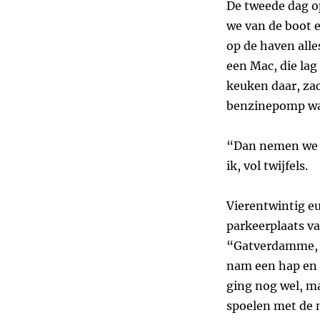
De tweede dag o
we van de boot e
op de haven alle
een Mac, die lag
keuken daar, zac
benzinepomp was
“Dan nemen we ee
ik, vol twijfels.
Vierentwintig eu
parkeerplaats va
“Gatverdamme, er 
nam een hap en l
ging nog wel, ma
spoelen met de m