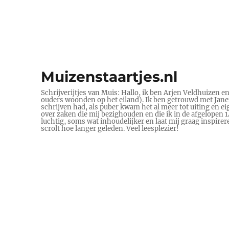
Muizenstaartjes.nl
Schrijverijtjes van Muis: Hallo, ik ben Arjen Veldhuizen e
ouders woonden op het eiland). Ik ben getrouwd met Janet 
schrijven had, als puber kwam het al meer tot uiting en ei
over zaken die mij bezighouden en die ik in de afgelopen
luchtig, soms wat inhoudelijker en laat mij graag inspire
scrolt hoe langer geleden. Veel leesplezier!