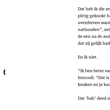
Dat heb ik die a
pittig gekookt h
overdreven want
nathouden”, zei 
de een na de and
dat zij gelijk ha
En ik niet.
“Ik ben beter v
broccoli: “Dat i
keuken en je koo
Dat ‘bah’ deed m