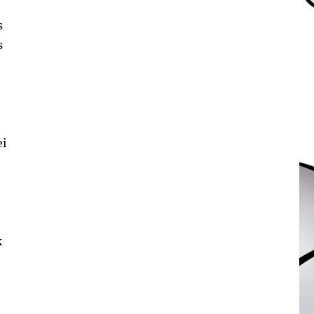
s
s
ei
k