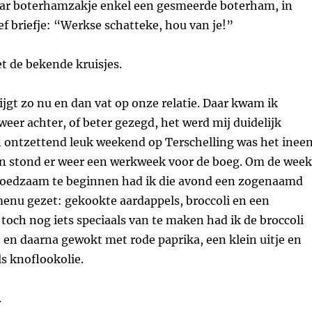
aar boterhamzakje enkel een gesmeerde boterham, in
ief briefje: “Werkse schatteke, hou van je!”
 de bekende kruisjes.
ijgt zo nu en dan vat op onze relatie. Daar kwam ik
eer achter, of beter gezegd, het werd mij duidelijk
 ontzettend leuk weekend op Terschelling was het inee
 stond er weer een werkweek voor de boeg. Om de week
oedzaam te beginnen had ik die avond een zogenaamd
menu gezet: gekookte aardappels, broccoli en een
 toch nog iets speciaals van te maken had ik de broccoli
 en daarna gewokt met rode paprika, een klein uitje en
s knoflookolie.
.