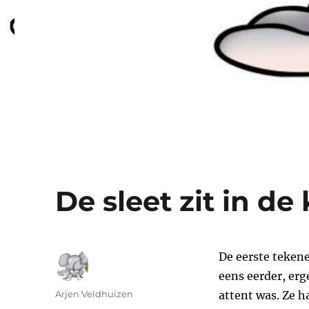
De sleet zit in de 
De eerste tekene
eens eerder, erg
Auteur
Arjen Veldhuizen
attent was. Ze h