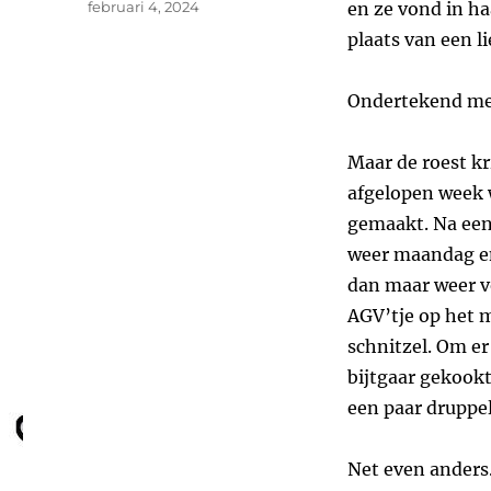
Geplaatst
februari 4, 2024
en ze vond in h
op
plaats van een l
Ondertekend met
Maar de roest kr
afgelopen week w
gemaakt. Na een
weer maandag en
dan maar weer v
AGV’tje op het 
schnitzel. Om er
bijtgaar gekookt
een paar druppel
Net even anders