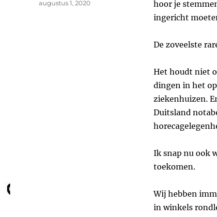
Geplaatst
augustus 1, 2020
hoor je stemmen 
op
ingericht moeten
De zoveelste rar
Het houdt niet o
dingen in het o
ziekenhuizen. En
Duitsland notab
horecagelegenh
Ik snap nu ook 
toekomen.
Wij hebben immer
in winkels rondl