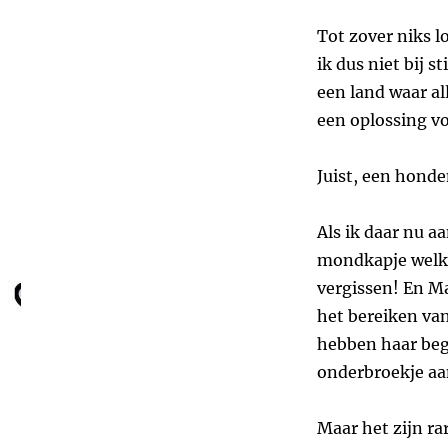
Tot zover niks l
ik dus niet bij s
een land waar al
een oplossing v
Juist, een hond
Als ik daar nu a
mondkapje welke
vergissen! En Ma
het bereiken van
hebben haar beg
onderbroekje aa
Maar het zijn rar