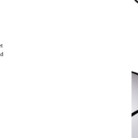
et
id