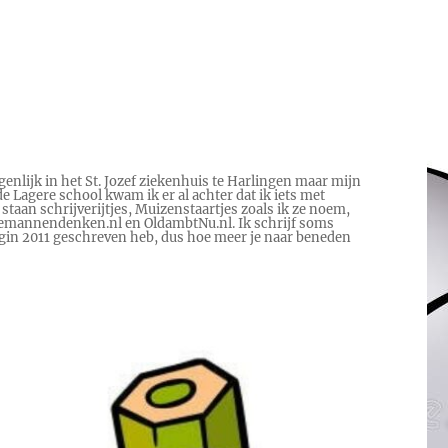
genlijk in het St. Jozef ziekenhuis te Harlingen maar mijn
e Lagere school kwam ik er al achter dat ik iets met
 staan schrijverijtjes, Muizenstaartjes zoals ik ze noem,
 Hoemannendenken.nl en OldambtNu.nl. Ik schrijf soms
begin 2011 geschreven heb, dus hoe meer je naar beneden