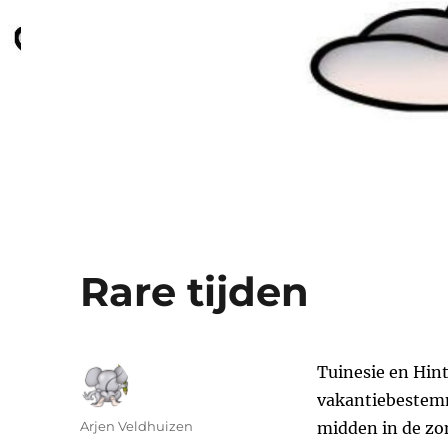
Rare tijden
Tuinesie en Hin
vakantiebestemm
Auteur
Arjen Veldhuizen
midden in de zom