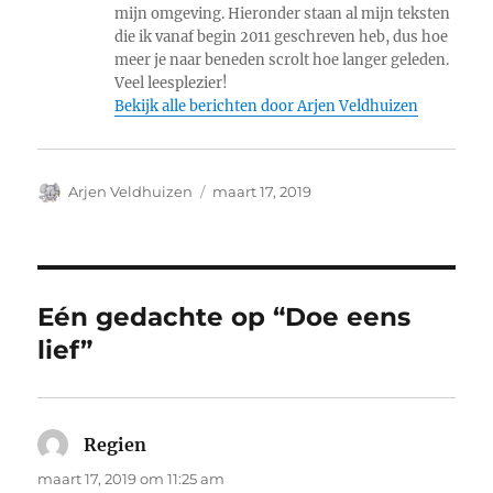
mijn omgeving. Hieronder staan al mijn teksten
die ik vanaf begin 2011 geschreven heb, dus hoe
meer je naar beneden scrolt hoe langer geleden.
Veel leesplezier!
Bekijk alle berichten door Arjen Veldhuizen
Auteur
Geplaatst
Arjen Veldhuizen
maart 17, 2019
op
Eén gedachte op “Doe eens
lief”
Regien
schreef:
maart 17, 2019 om 11:25 am