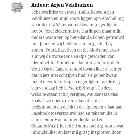
Auteur:
Arjen Veldhuizen
Schrijverijtjes van Muis: Hallo, ik ben Arjen
Veldhuizen en mijn roots liggen op Terschelling
waar ik in 1964 ter wereld kwam (eigenlijk in
het St. Jozef ziekenhuis te Harlingen maar mijn
ouders woonden op het eiland). Ik ben getrouwd
met Janet en wij hebben samen(gesteld) 4
zonen, Youri, Bas, Sven en Sil. Sinds mei 2020
zijn wij de trotse Oma en Opa geworden van
kleindochter Roméline, dochter van Jorinde &
Youri! Op de Lagere school kwam ik er al achter
dat ik iets met schrijven had, als puber kwam
het al meer tot uiting en eigenlijk tot op de dag
van vandaag heb ik ‘schrijfdrang’. Op deze
website staan schrijverijtjes, Muizenstaartjes
zoals ik ze noem, over zaken die mij
bezighouden en die ik in de afgelopen 7 jaar aan
Facebook toevertrouwd had en teksten die ik
schrijf voor Hoemannendenken.nl en
OldambtNu.nl. Ik schrijf soms luchtig, soms wat
inhoudelijker en laat mij graag inspireren door