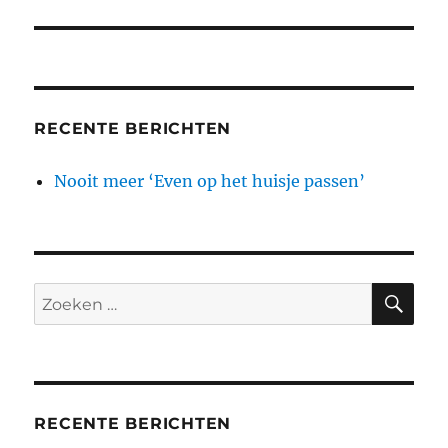
bericht:
RECENTE BERICHTEN
Nooit meer ‘Even op het huisje passen’
ZO
Zoeken
naar:
RECENTE BERICHTEN